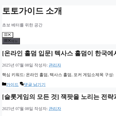
컨
토토가이드 소개
텐
츠
로
초보 베터를 위한 공간
건
너
메
뉴
뛰
메뉴
기
[온라인 홀덤 입문] 텍사스 홀덤이 한국에
2025년 07월 08일
작성자:
관리자
핵심 키워드: 온라인 홀덤, 텍사스 홀덤, 포커 게임소제목 구성:
카
가이드
댓글 남기기
테
고
[슬롯게임의 모든 것] 잭팟을 노리는 전략
리
2025년 07월 08일
작성자:
관리자